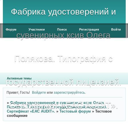
Фабрика удостоверений и
Форум
Участники
Поиск
Регистрация
Войти
сувенирных ксив Олега
Полякова. Типография с
Активные темы
государственной лицензией.
Привет, Гость!
Войдите
или
зарегистрируйтесь
.
Сертификат «ЕАС AUDIT».
»
Фабрика удостоверений и сувенирных ксив Олега
Полякова. Типография с государственной лицензией.
Сертификат «ЕАС AUDIT».
»
Тестовый форум
»
Тестовое
сообщение