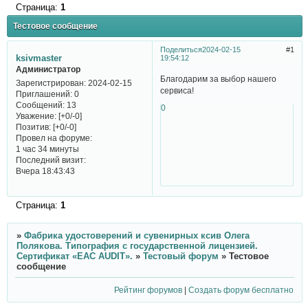
Страница:
1
Тестовое сообщение
Поделиться
2024-02-15
1
ksivmaster
19:54:12
Администратор
Благодарим за выбор нашего
Зарегистрирован
: 2024-02-15
сервиса!
Приглашений:
0
Сообщений:
13
0
Уважение:
[+0/-0]
Позитив:
[+0/-0]
Провел на форуме:
1 час 34 минуты
Последний визит:
Вчера 18:43:43
Страница:
1
»
Фабрика удостоверений и сувенирных ксив Олега
Полякова. Типография с государственной лицензией.
Сертификат «ЕАС AUDIT».
»
Тестовый форум
»
Тестовое
сообщение
Рейтинг форумов
|
Создать форум бесплатно