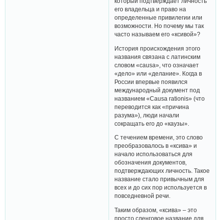
который подтверждает личность
его владельца и право на
определенные привилегии или
возможности. Но почему мы так
часто называем его «ксивой»?
История происхождения этого
названия связана с латинским
словом «causa», что означает
«дело» или «делание». Когда в
России впервые появился
международный документ под
названием «Causa rationis» (что
переводится как «причина
разума»), люди начали
сокращать его до «каузы».
С течением времени, это слово
преобразовалось в «ксива» и
начало использоваться для
обозначения документов,
подтверждающих личность. Такое
название стало привычным для
всех и до сих пор используется в
повседневной речи.
Таким образом, «ксива» – это
просто сленговое название для