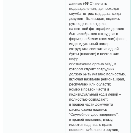
данные (ФИО), печать
подразделения, где проходит
служба, штрих-код, дата, когда
документ был выдан, подпись
руководителя отдела;
на цветной фотографии должен
быть изображен сотрудник в
форме, на белом (светлом) фоне;
индивидуальный номер
сотрудника состоит из одной
буквы (вначале) и нескольких
цифр;
обозначение органа МВД, в
котором служит сотрудник
должно быть указано полностью,
включая название региона, края,
республики или области;
номер в правой части и
индивидуальный код в левой –
полностью совпадают;
в правой части документа
расположена надпись
"Служебное удостоверение";
в правой половине, внизу,
имеется надпись о праве
ношения табельного оружия;