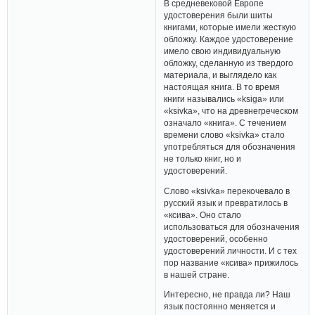
В средневековой Европе
удостоверения были шиты
книгами, которые имели жесткую
обложку. Каждое удостоверение
имело свою индивидуальную
обложку, сделанную из твердого
материала, и выглядело как
настоящая книга. В то время
книги назывались «ksiga» или
«ksivka», что на древнегреческом
означало «книга». С течением
времени слово «ksivka» стало
употребляться для обозначения
не только книг, но и
удостоверений.
Слово «ksivka» перекочевало в
русский язык и превратилось в
«ксива». Оно стало
использоваться для обозначения
удостоверений, особенно
удостоверений личности. И с тех
пор название «ксива» прижилось
в нашей стране.
Интересно, не правда ли? Наш
язык постоянно меняется и