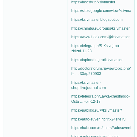
https://boosty.to/ksivmaster
https://sites.google.com/view/ksivmaster
https://ksivmaster.blogspot.com
https://chimba.ru/groups/ksivmaster
https://www.tiktok.com/@ksivmaster
https://telegra.ph/S-Ksivoj-po-
zhizni-11-23
https://taplanding.ru/ksivmaster
http://doctorsforum.ru/viewtopic.php?
f= … 33#p270933
https://ksivmaster-
shop.livejournal.com
https://telegra.ph/Lavka-chestnogo-
Osta … -bil-12-18
https://pabliko.ru/@ksivmaster/
https://auto-suvenir.bitrix24site.ru
https://habr.com/ru/users/Autosuvenir/
https://autosuvenir.aqulas.me