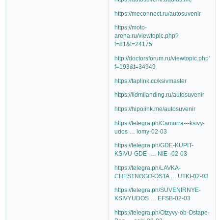
https://meconnect.ru/autosuvenir
https://moto-
arena.ru/viewtopic.php?
f=81&t=24175
http://doctorsforum.ru/viewtopic.php?
f=193&t=34949
https://taplink.cc/ksivmaster
https://lidmilanding.ru/autosuvenir
https://hipolink.me/autosuvenir
https://telegra.ph/Camorra---ksivy-
udos … lomy-02-03
https://telegra.ph/GDE-KUPIT-
KSIVU-GDE- … NIE--02-03
https://telegra.ph/LAVKA-
CHESTNOGO-OSTA … UTKI-02-03
https://telegra.ph/SUVENIRNYE-
KSIVYUDOS … EFSB-02-03
https://telegra.ph/Otzyvy-ob-Ostape-