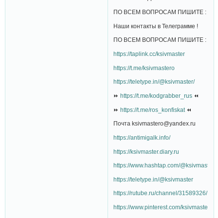
ПО ВСЕМ ВОПРОСАМ ПИШИТЕ :
Наши контакты в Телеграмме !
ПО ВСЕМ ВОПРОСАМ ПИШИТЕ :
https://taplink.cc/ksivmaster
https://t.me/ksivmastero
https://teletype.in/@ksivmaster/
⏩
https://t.me/kodgrabber_rus
⏪
⏩
https://t.me/ros_konfiskat
⏪
Почта ksivmastero@yandex.ru
https://antimigalk.info/
https://ksivmaster.diary.ru
https://www.hashtap.com/@ksivmaster
https://teletype.in/@ksivmaster
https://rutube.ru/channel/31589326/
https://www.pinterest.com/ksivmaster/