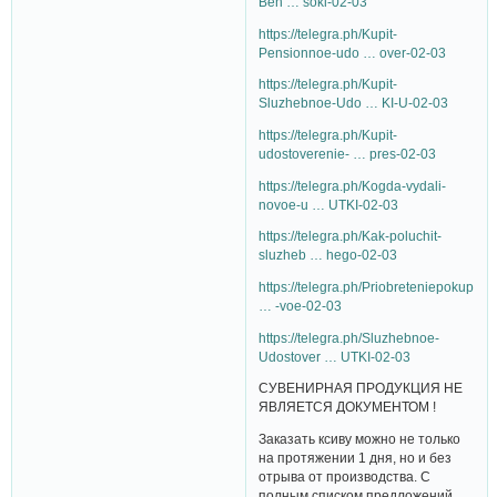
Ben … soki-02-03
https://telegra.ph/Kupit-
Pensionnoe-udo … over-02-03
https://telegra.ph/Kupit-
Sluzhebnoe-Udo … KI-U-02-03
https://telegra.ph/Kupit-
udostoverenie- … pres-02-03
https://telegra.ph/Kogda-vydali-
novoe-u … UTKI-02-03
https://telegra.ph/Kak-poluchit-
sluzheb … hego-02-03
https://telegra.ph/Priobreteniepokupka-
… -voe-02-03
https://telegra.ph/Sluzhebnoe-
Udostover … UTKI-02-03
СУВЕНИРНАЯ ПРОДУКЦИЯ НЕ
ЯВЛЯЕТСЯ ДОКУМЕНТОМ !
Заказать ксиву можно не только
на протяжении 1 дня, но и без
отрыва от производства. С
полным списком предложений