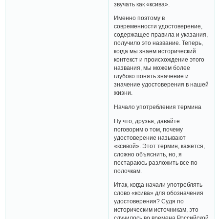
звучать как «ксива».
Именно поэтому в
современности удостоверение,
содержащее правила и указания,
получило это название. Теперь,
когда мы знаем исторический
контекст и происхождение этого
названия, мы можем более
глубоко понять значение и
значение удостоверения в нашей
жизни.
Начало употребления термина
Ну что, друзья, давайте
поговорим о том, почему
удостоверение называют
«ксивой». Этот термин, кажется,
сложно объяснить, но, я
постараюсь разложить все по
полочкам.
Итак, когда начали употреблять
слово «ксива» для обозначения
удостоверения? Судя по
историческим источникам, это
случилось во времена Российской