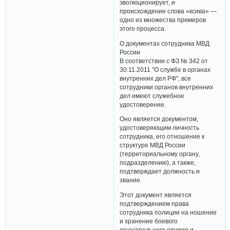
эволюционирует, и
происхождение слова «ксива» —
одно из множества примеров
этого процесса.
О документах сотрудника МВД
России
В соответствии с ФЗ № 342 от
30.11.2011 "О службе в органах
внутренних дел РФ", все
сотрудники органов внутренних
дел имеют служебное
удостоверение.
Оно является документом,
удостоверяющим личность
сотрудника, его отношение к
структуре МВД России
(территориальному органу,
подразделению), а также,
подтверждает должность и
звание.
Этот документ является
подтверждением права
сотрудника полиции на ношение
и хранение боевого
огнестрельного оружия и