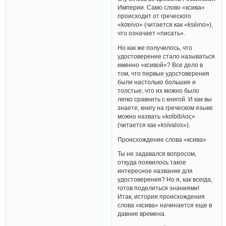
Империи. Само слово «ксива»
происходит от греческого
«kσeίνо» (читается как «kséino»),
что означает «писать».
Но как же получилось, что
удостоверение стало называться
именно «ксивой»? Все дело в
том, что первые удостоверения
были настолько большие и
толстые, что их можно было
легко сравнить с книгой. И как вы
знаете, книгу на греческом языке
можно назвать «kσίbibλος»
(читается как «ksívalos»).
Происхождение слова «ксива»
Ты не задавался вопросом,
откуда появилось такое
интересное название для
удостоверения? Но я, как всегда,
готов поделиться знаниями!
Итак, история происхождения
слова «ксива» начинается еще в
давние времена.