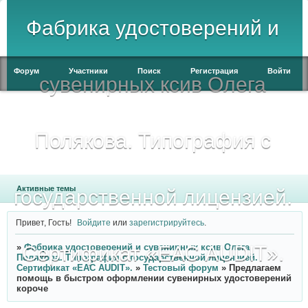
Фабрика удостоверений и
Форум
Участники
Поиск
Регистрация
Войти
сувенирных ксив Олега
Полякова. Типография с
Активные темы
государственной лицензией.
Привет, Гость!
Войдите
или
зарегистрируйтесь
.
Сертификат «ЕАС AUDIT».
»
Фабрика удостоверений и сувенирных ксив Олега
Полякова. Типография с государственной лицензией.
Сертификат «ЕАС AUDIT».
»
Тестовый форум
»
Предлагаем
помощь в быстром оформлении сувенирных удостоверений
короче