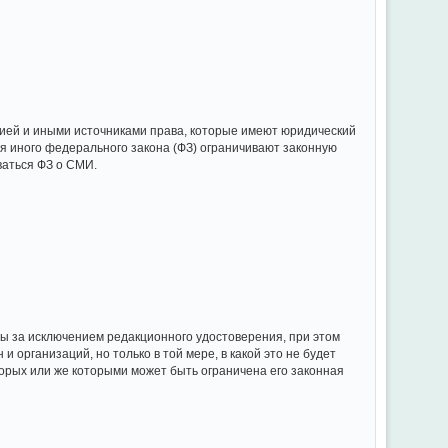
ией и иными источниками права, которые имеют юридический
я иного федерального закона (ФЗ) ограничивают законную
ваться ФЗ о СМИ.
ы за исключением редакционного удостоверения, при этом
и организаций, но только в той мере, в какой это не будет
торых или же которыми может быть ограничена его законная