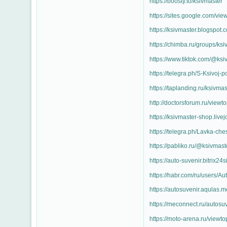
https://boosty.to/ksivmaster
https://sites.google.com/vie
https://ksivmaster.blogspot.
https://chimba.ru/groups/ksi
https://www.tiktok.com/@ksi
https://telegra.ph/S-Ksivoj-
https://taplanding.ru/ksivmas
http://doctorsforum.ru/vie
https://ksivmaster-shop.live
https://telegra.ph/Lavka-ch
https://pabliko.ru/@ksivmast
https://auto-suvenir.bitrix24s
https://habr.com/ru/users/Au
https://autosuvenir.aqulas.m
https://meconnect.ru/autosu
https://moto-arena.ru/view