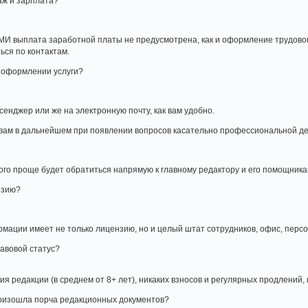
таж и зарплата?
СМИ выплата заработной платы не предусмотрена, как и оформление трудовог
ься по контактам.
и оформлении услуги?
сенджер или же на электронную почту, как вам удобно.
к вам в дальнейшем при появлении вопросов касательно профессиональной д
ого проще будет обратиться напрямую к главному редактору и его помощника
нзию?
ации имеет не только лицензию, но и целый штат сотрудников, офис, персо
равовой статус?
ия редакции (в среднем от 8+ лет), никаких взносов и регулярных продлений
роизошла порча редакционных документов?