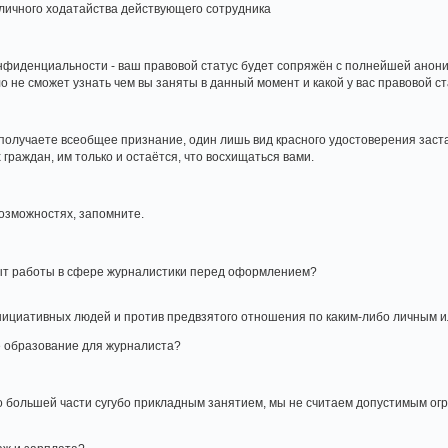
личного ходатайства действующего сотрудника
нфиденциальности - ваш правовой статус будет сопряжён с полнейшей анон
 не сможет узнать чем вы заняты в данный момент и какой у вас правовой ст
ы получаете всеобщее признание, один лишь вид красного удостоверения заста
граждан, им только и остаётся, что восхищаться вами.
возможностях, запомните.
ыт работы в сфере журналистики перед оформлением?
ициативных людей и против предвзятого отношения по каким-либо личным и
е образование для журналиста?
 большей части сугубо прикладным занятием, мы не считаем допустимым огр