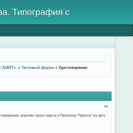
ва. Типография с
 AUDIT».
»
Тестовый форум
»
Удостоверение
1
оверения, корочки, пресс-карты и Пропуска "Пресса'' на авто