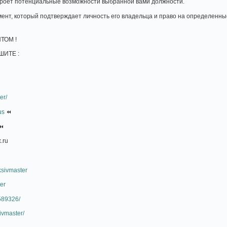
скроет потенциальные возможности выбранной вами должности.
мент, который подтверждает личность его владельца и право на определенны
ТОМ !
ИТЕ :
er/
us
⏪
⏪
.ru
ksivmaster
ter
1589326/
ivmaster/