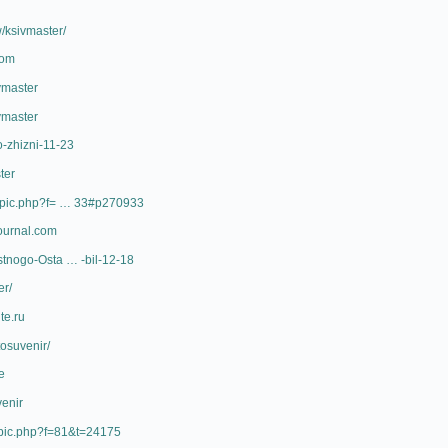
w/ksivmaster/
com
vmaster
vmaster
po-zhizni-11-23
ter
wtopic.php?f= … 33#p270933
journal.com
estnogo-Osta … -bil-12-18
er/
ite.ru
tosuvenir/
e
venir
topic.php?f=81&t=24175