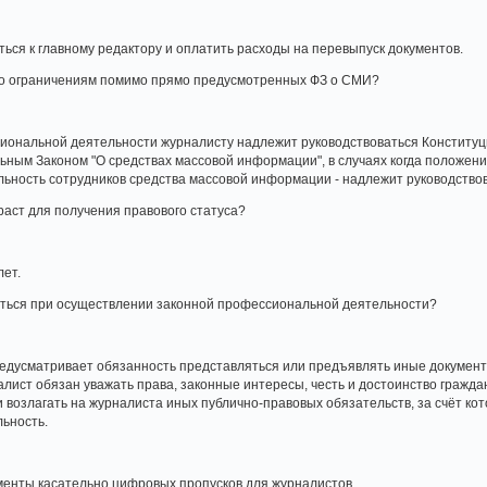
ься к главному редактору и оплатить расходы на перевыпуск документов.
ибо ограничениям помимо прямо предусмотренных ФЗ о СМИ?
сиональной деятельности журналисту надлежит руководствоваться Конституц
ным Законом "О средствах массовой информации", в случаях когда положени
ьность сотрудников средства массовой информации - надлежит руководство
раст для получения правового статуса?
лет.
ляться при осуществлении законной профессиональной деятельности?
едусматривает обязанность представляться или предъявлять иные документ
алист обязан уважать права, законные интересы, честь и достоинство граждан 
 возлагать на журналиста иных публично-правовых обязательств, за счёт ко
ьность.
енты касательно цифровых пропусков для журналистов.