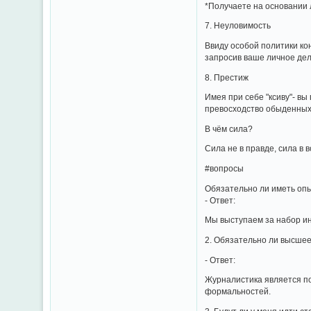
*Получаете на основании 
7. Неуловимость
Ввиду особой политики ко
запросив ваше личное дело
8. Престиж
Имея при себе "ксиву"- в
превосходство обыденных 
В чём сила?
Сила не в правде, сила в 
#вопросы
Обязательно ли иметь оп
- Ответ:
Мы выступаем за набор ин
2. Обязательно ли высше
- Ответ:
Журналистика является по
формальностей.