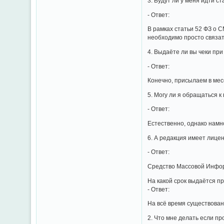
3. Будут ли у меня идти с
- Ответ:
В рамках статьи 52 ФЗ о 
необходимо просто связат
4. Выдаёте ли вы чеки пр
- Ответ:
Конечно, присылаем в мес
5. Могу ли я обращаться 
- Ответ:
Естественно, однако намн
6. А редакция имеет лице
- Ответ:
Средство Массовой Информ
На какой срок выдаётся п
- Ответ:
На всё время существован
2. Что мне делать если п