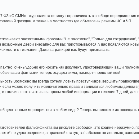
п. 7 ФЗ «О СМИ» - журналиста не могут ограничивать в свободе передвижения 
коплений граждан, а также на местностях где объявлены режимы ЧС и ЧП.
отказывают заезженными фразами "Не положено", "Только для сотрудников", "
 Все возможные двери внезапно для вас приоткрываются, у вас появляются нов
висимости от желания. Даже заграницей вас будут признавать.
пактно, очень удобно его носить как документ, удостоверяющий ваши полномо
любые ваши фантазии теперь осуществимы, паспорт- прошлый век!
льность Возможно вы всегда хотели ловить преступников, вершить правосуди
 если можно получить исключительно права и заниматься любимым делом в 
, в том числе отвечать на запросы любой информации в течение 7 дней, для 
, общественные мероприятия в любом виде? Теперь вы сможете их посещать
изготовителей фальсификата вы рискуете свободой, это крайне неразумно, п
аете* не удостоверение, а правовой статус, всё абсолютно легально, запомн