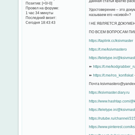
Данная статья кратко ра
Позитив:
[+0/-0]
Провел на форуме:
Удостоверение – это доку
1 час 34 минуты
называем его «ксивой»?
Последний визит:
Сегодня 18:43:43
! НЕ ЯВЛЯЕТСЯ ДОКУМЕН
ПО ВСЕМ ВОПРОСАМ ПИШ
https://taplink.cc/ksivmaster
https://t.me/ksivmastero
https://teletype.in/@ksivmast
⏩
https://t.me/kodgrabber_r
⏩
https://t.me/ros_konfiskat
Почта ksivmastero@yandex
https://ksivmaster.diary.ru
https://www.hashtap.com/@
https://teletype.in/@ksivmas
https://rutube.ru/channel/3
https://www.pinterest.com/ks