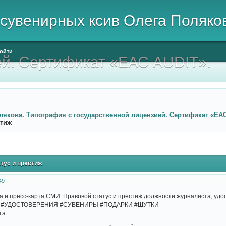
сувенирных ксив Олега Поляко
ойти
ей. Сертификат «ЕАС AUDIT».
лякова. Типография с государственной лицензией. Сертификат «ЕАС
стиж
тус и престиж
49
 и пресс-карта СМИ. Правовой статус и престиж должности журналиста, удост
 #УДОСТОВЕРЕНИЯ #СУВЕНИРЫ #ПОДАРКИ #ШУТКИ
та