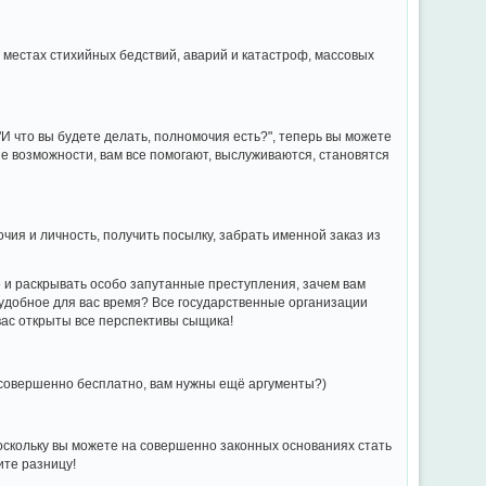
в местах стихийных бедствий, аварий и катастроф, массовых
И что вы будете делать, полномочия есть?", теперь вы можете
ые возможности, вам все помогают, выслуживаются, становятся
чия и личность, получить посылку, забрать именной заказ из
е и раскрывать особо запутанные преступления, зачем вам
удобное для вас время? Все государственные организации
вас открыты все перспективы сыщика!
 совершенно бесплатно, вам нужны ещё аргументы?)
оскольку вы можете на совершенно законных основаниях стать
ите разницу!