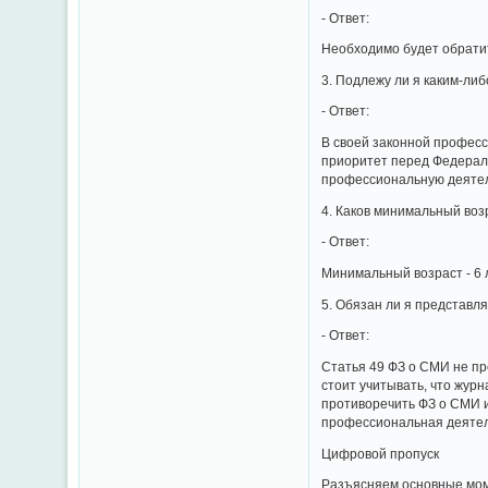
- Ответ:
Необходимо будет обратит
3. Подлежу ли я каким-л
- Ответ:
В своей законной профес
приоритет перед Федераль
профессиональную деятел
4. Каков минимальный воз
- Ответ:
Минимальный возраст - 6 
5. Обязан ли я представ
- Ответ:
Статья 49 ФЗ о СМИ не пр
стоит учитывать, что журн
противоречить ФЗ о СМИ и
профессиональная деятел
Цифровой пропуск
Разъясняем основные мом