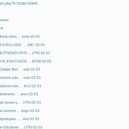
topic.php?f=193&t=34949
uvenir
nir
--ksivy-udos … lomy-02-03
PIT-KSIVU-GDE- … NIE--02-03
-CHESTNOGO-OSTA … UTKI-02-03
IRNYE-KSIVYUDOS … EFSB-02-03
b-Ostape-Ben … soki-02-03
nsionnoe-udo … over-02-03
luzhebnoe-Udo … KI-U-02-03
ostoverenie- … pres-02-03
ydali-novoe-u … UTKI-02-03
chit-sluzheb … hego-02-03
eniepokupka- … -voe-02-03
noe-Udostover … UTKI-02-03